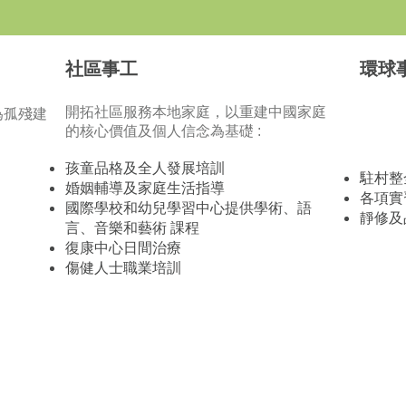
社區事工
環球
開拓社區服務本地家庭，以重建中國家庭
為孤殘建
的核心價值及個人信念為基礎 :
孩童品格及全人發展培訓
駐村整
婚姻輔導及家庭生活指導
各項實
國際學校和幼兒學習中心提供學術、語
靜修及
Learn More
言、音樂和藝術 課程
復康中心日間治療
傷健人士職業培訓