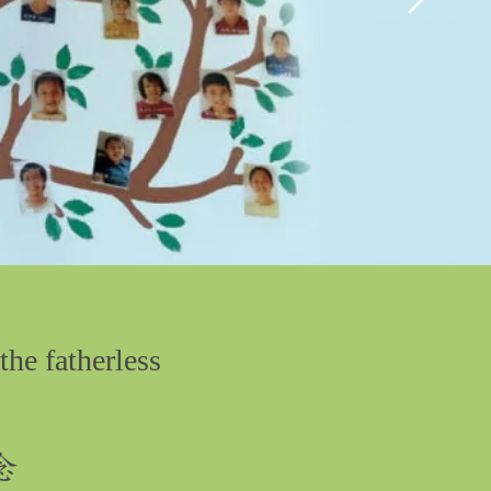
the fatherless
念