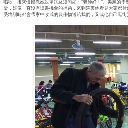
唱歌，後來慢慢教她說單詞及短句如：“老師好！”。美鳳的
染，好像一直沒有讀書機會的褔弟，來到這裏他看見大家都付
受培訓時都會帶家中收成的農作物送給我們，又或他自己逛街