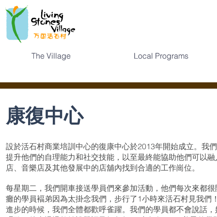
The Village
The Village
Local Programs
Local Programs
康復中心
設於活石村商業培訓中心的復康中心於2013年開始成立。我
提升他們的自理能力和社交技能，以至最終能協助他們可以融
店、音樂店及其他發展中的店舖內找到合適的工作崗位。
每星期二，我們開車接送學員們來參加活動，他們每次來都很
癱的學員褔弟因為太掛念我們，步行了1小時來活石村見我們
進步的時候，我們全體都歡呼雀躍。我們的學員都不會說話，